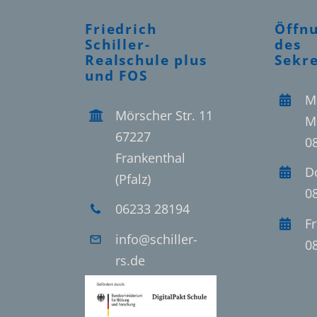
Friedrich
Öffn
Schiller-
des
Realschule plus
Sekre
und FOS
M
Mörscher Str. 11
M
67227
0
Frankenthal
D
(Pfalz)
0
06233 28194
Fr
info@schiller-
0
rs.de