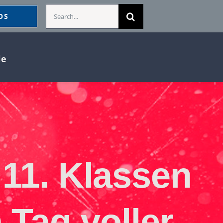
Search
OS
for:
le
 11. Klassen
 Tag voller