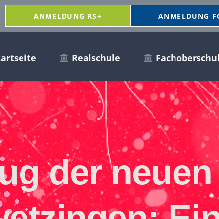
ANMELDUNG RS+
ANMELDUNG F
tartseite
Realschule
Fachoberschu
ug der neuen
tzingen: Ein